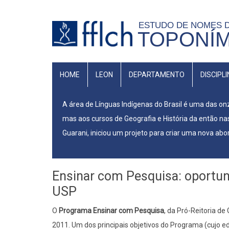
Pular
para
ESTUDO DE NOMES 
TOPONÍM
o
conteúdo
principal
NAVEGAÇÃO
HOME
LEON
DEPARTAMENTO
DISCIPL
PRINCIPAL
A área de Línguas Indígenas do Brasil é uma das o
mas aos cursos de Geografia e História da então nas
Guarani, iniciou um projeto para criar uma nova abo
Ensinar com Pesquisa: oportuni
USP
O
Programa Ensinar com Pesquisa
, da Pró-Reitoria d
2011. Um dos principais objetivos do Programa (cujo edi