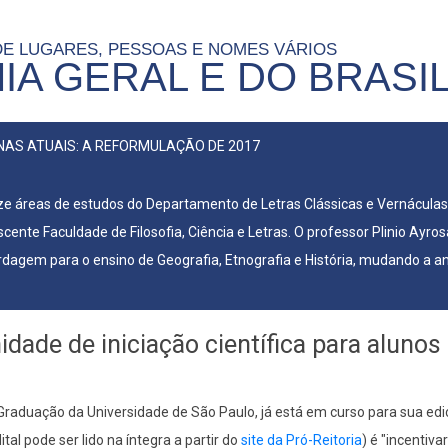
DE LUGARES, PESSOAS E NOMES VÁRIOS
IA GERAL E DO BRASI
INAS ATUAIS: A REFORMULAÇÃO DE 2017
nze áreas de estudos do Departamento de Letras Clássicas e Vernáculas
cente Faculdade de Filosofia, Ciência e Letras. O professor Plinio Ayros
rdagem para o ensino de Geografia, Etnografia e História, mudando a an
dade de iniciação científica para alunos
e Graduação da Universidade de São Paulo, já está em curso para sua ed
tal pode ser lido na íntegra a partir do
site da Pró-Reitoria
) é "incentivar