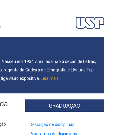
L
. Nasceu em 1934 vinculada não à seção de Letras,
a, regente da Cadeira de Etnografia e Línguas Tupi
tiga visão expositiva.
Leia mais
 da
GRADUAÇÃO
ição
Descrição de disciplinas
Programas de disciplinas