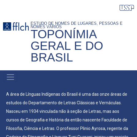
Pular
para
o
ESTUDO DE NOMES DE LUGARES, PESSOAS E
NOMES VÁRIOS
conteúdo
TOPONÍMIA
principal
GERAL E DO
BRASIL
NAVEGAÇÃO
PRINCIPAL
A área de Línguas Indígenas do Brasil é uma das onze áreas de
estudos do Departamento de Letras Clássicas e Vernáculas.
Nasceu em 1934 vinculada não à seção de Letras, mas aos
cursos de Geografia e História da então nascente Faculdade de
Filosofia, Ciência e Letras. O professor Plinio Ayrosa, regente da
Cadeira de Etnografia e Línguas Tupi Guarani, iniciou um projeto